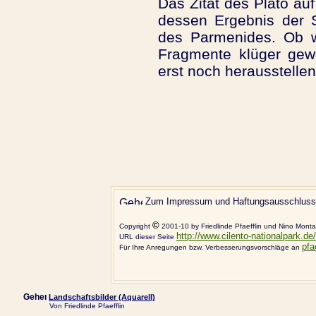
Das Zitat des Plato au
dessen Ergebnis der S
des Parmenides. Ob w
Fragmente klüger gewo
erst noch herausstelle
Zum Impressum und Haftungsausschlu
©
Copyright
2001-10 by Friedlinde Pfaefflin und Nino Mont
http://www.cilento-nationalpark.de/
URL dieser Seite
pfa
Für Ihre Anregungen bzw. Verbesserungsvorschläge an
Landschaftsbilder (Aquarell)
Von Friedlinde Pfaefflin