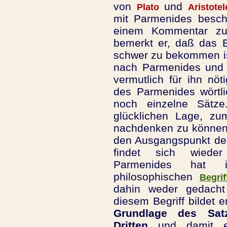
von
und
Plato
Aristotel
mit Parmenides beschä
einem Kommentar zu d
bemerkt er, daß das 
schwer zu bekommen is
nach Parmenides und 8
vermutlich für ihn nö
des Parmenides wörtli
noch einzelne Sätz
glücklichen Lage, zu
nachdenken zu können. 
den Ausgangspunkt d
findet sich wie
Parmenides hat 
philosophischen
Begri
dahin weder gedach
diesem Begriff bildet e
Grundlage des Sat
Dritten
und damit e