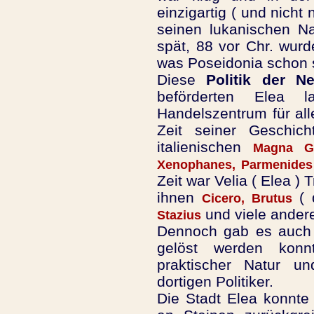
einzigartig ( und nicht
seinen lukanischen Na
spät, 88 vor Chr. wurd
was Poseidonia schon s
Diese
Politik der Neu
beförderten Elea 
Handelszentrum für all
Zeit seiner Geschic
italienischen
Magna Gr
Xenophanes, Parmenides
Zeit war Velia ( Elea ) 
ihnen
( d
Cicero, Brutus
und viele ander
Stazius
Dennoch gab es auch P
gelöst werden kon
praktischer Natur u
dortigen Politiker.
Die Stadt Elea konnte