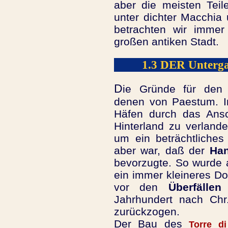
aber die meisten Teil
unter dichter Macchia
betrachten wir immer
großen antiken Stadt.
1.3 DER Untergan
D
ie Gründe für den 
denen von Paestum. I
Häfen durch das An
Hinterland zu verland
um ein beträchtliches
aber war, daß der
Han
bevorzugte. So wurde 
ein immer kleineres D
vor den
Überfälle
Jahrhundert nach Ch
zurückzogen.
Der Bau des
Torre di