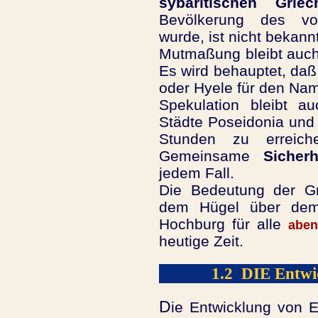
sybaritischen Griec
Bevölkerung des vo
wurde, ist nicht bekannt
Mutmaßung bleibt auch
Es wird behauptet, daß
oder Hyele für den Nam
Spekulation bleibt a
Städte Poseidonia und E
Stunden zu erreich
Gemeinsame
Sicherh
jedem Fall.
Die Bedeutung der Gr
dem Hügel über dem 
Hochburg für alle
aben
heutige Zeit.
1.2 DIE Entwic
D
ie Entwicklung von E