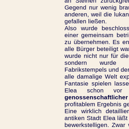
an Steinen zurückgrei
Gegend nur wenig bra
anderen, weil die luka
gefallen ließen.
Also wurde beschlos
einer gemeinsam betri
zu übernehmen. Es ent
alle Bürger beteiligt w
wurde nicht nur für di
sondern wurde u
Fabrikstempels und der 
alle damalige Welt exp
Fantasie spielen lass
Elea schon vor
genossenschaftlich
profitablem Ergebnis ge
Eine wirklich detailli
antiken Stadt Elea läß
bewerkstelligen. Zwar w