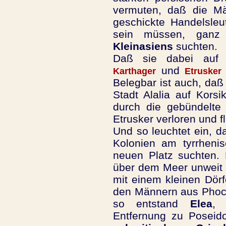
vermuten, daß die M
geschickte Handelsle
sein müssen, ganz
Kleinasiens
suchten.
Daß sie dabei auf 
und
Karthager
Etrusker
Belegbar ist auch, da
Stadt Alalia auf Korsi
durch die gebündelte 
Etrusker verloren und 
Und so leuchtet ein, da
Kolonien am tyrrhenis
neuen Platz suchten.
über dem Meer unweit 
mit einem kleinen Dör
den Männern aus Phocä
so entstand
Elea
, 
Entfernung zu Poseido