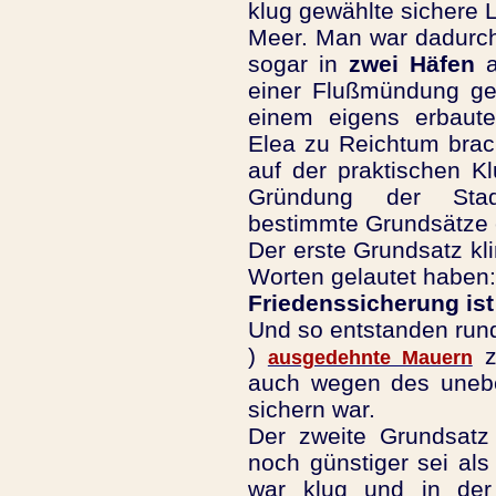
klug gewählte sichere 
Meer. Man war dadurch
sogar in
zwei Häfen
a
einer Flußmündung ge
einem eigens erbaut
Elea zu Reichtum brach
auf der praktischen K
Gründung der Stadt
bestimmte Grundsätze e
Der erste Grundsatz kli
Worten gelautet haben:
Friedenssicherung ist 
Und so entstanden rund
)
z
ausgedehnte Mauern
auch wegen des uneben
sichern war.
Der zweite Grundsatz 
noch günstiger sei al
war klug und in der