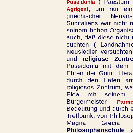
( Paestum 
Poseidonia
, um nur ein
Agrigent
griechischen Neua
Süditaliens war nicht 
seinem hohen Organis
auch, daß diese nicht 
suchten ( Landnahme
Neusiedler versucht
und
religiöse Zentr
Poseidonia mit dem 
Ehren der Göttin Hera
durch den Hafen am S
religiöses Zentrum, w
Elea mit seinem a
Bürgermeister
Parme
Bedeutung und durch 
Treffpunkt von Philos
Magna Grecia
Philosophenschule
ab