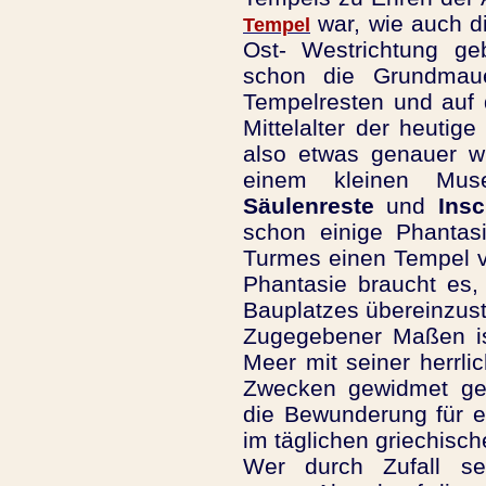
war, wie auch d
Tempel
Ost- Westrichtung g
schon die Grundmau
Tempelresten und auf
Mittelalter der heutige
also etwas genauer w
einem kleinen Mus
Säulenreste
und
Insc
schon einige Phantas
Turmes einen Tempel v
Phantasie braucht es,
Bauplatzes übereinzus
Zugegebener Maßen ist
Meer mit seiner herrli
Zwecken gewidmet gew
die Bewunderung für e
im täglichen griechisc
Wer durch Zufall se