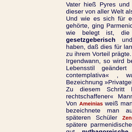
Vater hieß Pyres und 
dieser von aller Welt a
Und wie es sich für 
gehörte, ging Parmenide
wie belegt ist, di
gesetzgeberisch
un
haben, daß dies für la
zu ihrem Vorteil prägte.
Irgendwann, so wird b
Lebensstil geänder
contemplativa« , w
Bezeichnung »Privatgel
Zu diesem Schritt 
rechtschaffener« Ma
Von
weiß man
Ameinias
bezeichnete man a
späteren Schüler
Zen
spätere parmenidisch
gut
pythagoreische