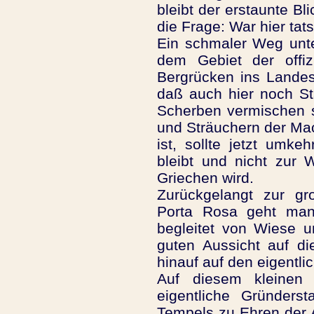
bleibt der erstaunte Bli
die Frage: War hier tat
Ein schmaler Weg unte
dem Gebiet der offi
Bergrücken ins Landesi
daß auch hier noch St
Scherben vermischen s
und Sträuchern der Mac
ist, sollte jetzt umk
bleibt und nicht zur
Griechen wird.
Zurückgelangt zur g
Porta Rosa geht ma
begleitet von Wiese u
guten Aussicht auf di
hinauf auf den eigentl
Auf diesem kleinen 
eigentliche Gründers
Tempels zu Ehren der 